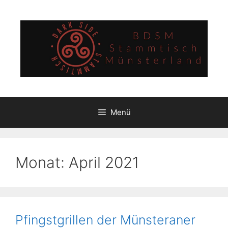
Zum
Inhalt
springen
Menü
Monat:
April 2021
Pfingstgrillen der Münsteraner