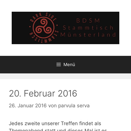
Zum
Inhalt
springen
Menü
20. Februar 2016
26. Januar 2016
von
parvula serva
Jedes zweite unserer Treffen findet als
Themenabend statt und dieses Mal ist es