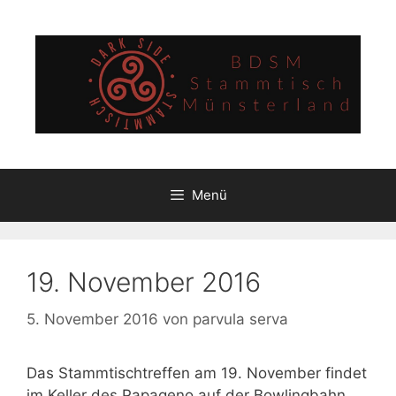
Zum
Inhalt
springen
Menü
19. November 2016
5. November 2016
von
parvula serva
Das Stammtischtreffen am 19. November findet
im Keller des Papageno auf der Bowlingbahn